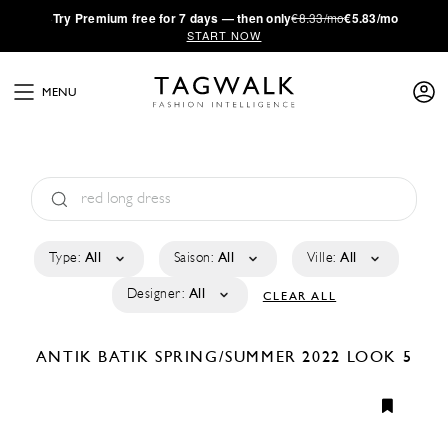
·
Try
Premium
free for 7 days — then only
€8.33/mo
€5.83/mo
START NOW
MENU
Type:
All
Saison:
All
Ville:
All
Designer:
All
CLEAR ALL
ANTIK BATIK
SPRING/SUMMER 2022
LOOK 5