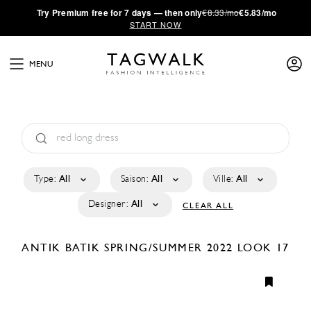
·
Try
Premium
free for 7 days — then only
€8.33/mo
€5.83/mo
START NOW
MENU
Type:
All
Saison:
All
Ville:
All
Designer:
All
CLEAR ALL
ANTIK BATIK
SPRING/SUMMER 2022
LOOK 17