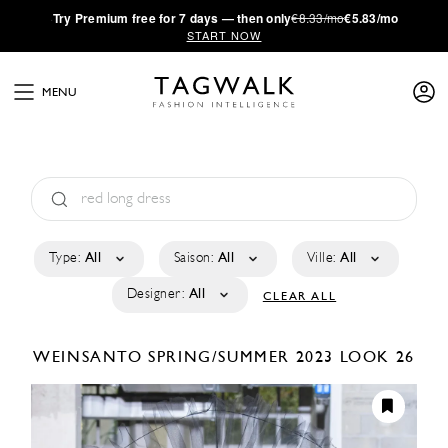
·
Try
Premium
free for 7 days — then only
€8.33/mo
€5.83/mo
START NOW
MENU
Type:
All
Saison:
All
Ville:
All
Designer:
All
CLEAR ALL
WEINSANTO
SPRING/SUMMER 2023
LOOK 26