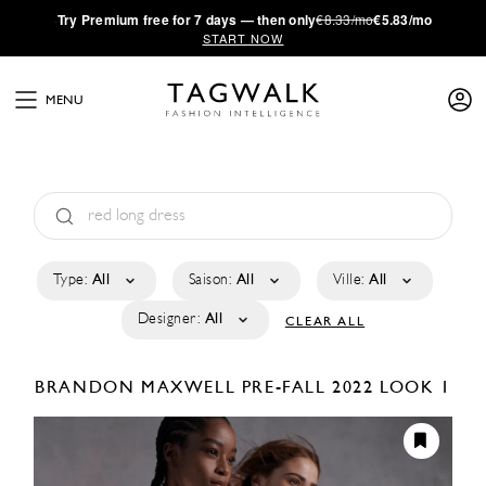
·
Try
Premium
free for 7 days — then only
€8.33/mo
€5.83/mo
START NOW
MENU
Type:
All
Saison:
All
Ville:
All
Designer:
All
CLEAR ALL
BRANDON MAXWELL
PRE-FALL 2022
LOOK 1