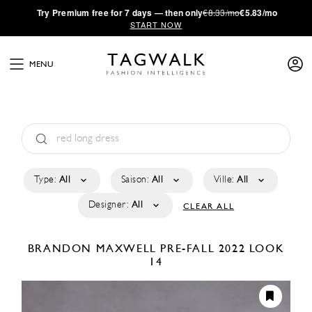
·
Try
Premium
free for 7 days — then only
€8.33/mo
€5.83/mo
START NOW
MENU
Type:
All
Saison:
All
Ville:
All
Designer:
All
CLEAR ALL
BRANDON MAXWELL
PRE-FALL 2022
LOOK
14