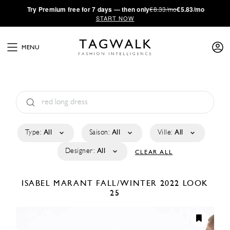
·
Try
Premium
free for 7 days — then only
€8.33/mo
€5.83/mo
START NOW
MENU
Type:
All
Saison:
All
Ville:
All
Designer:
All
CLEAR ALL
ISABEL MARANT
FALL/WINTER 2022
LOOK
25