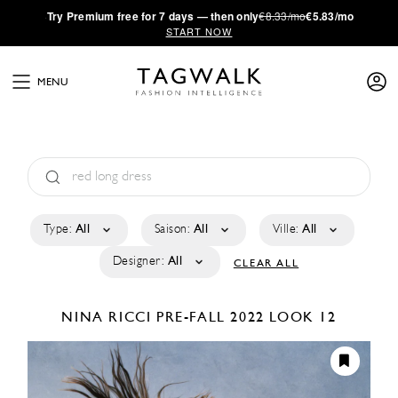
·
Try
Premium
free for 7 days — then only
€8.33/mo
€5.83/mo
START NOW
MENU
Type:
All
Saison:
All
Ville:
All
Designer:
All
CLEAR ALL
NINA RICCI
PRE-FALL 2022
LOOK 12