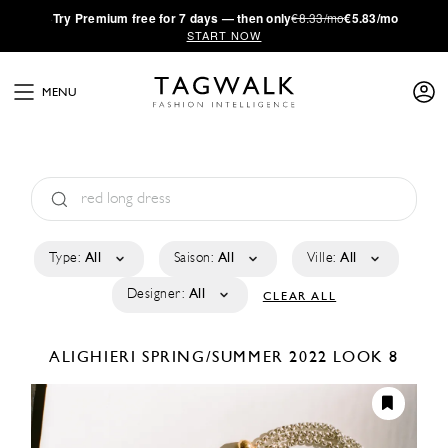
·
Try
Premium
free for 7 days — then only
€8.33/mo
€5.83/mo
START NOW
MENU
Type:
All
Saison:
All
Ville:
All
Designer:
All
CLEAR ALL
ALIGHIERI
SPRING/SUMMER 2022
LOOK 8