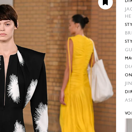
DI
JA
H
ST
BR
ST
GU
MA
DI
ON
JI
DI
AS
VO