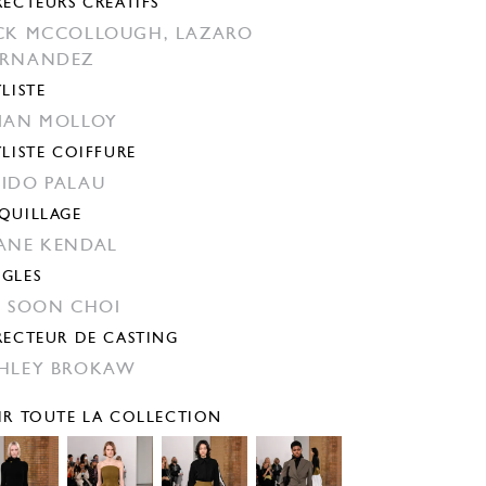
RECTEURS CRÉATIFS
CK MCCOLLOUGH,
LAZARO
ERNANDEZ
YLISTE
IAN MOLLOY
YLISTE COIFFURE
IDO PALAU
QUILLAGE
ANE KENDAL
GLES
N SOON CHOI
RECTEUR DE CASTING
HLEY BROKAW
IR TOUTE LA COLLECTION