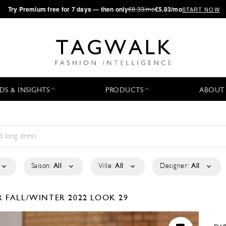
·
Try
Premium
free for 7 days — then only
€8.33/mo
€5.83/mo
START NOW
DS & INSIGHTS
PRODUCTS
ABOUT
Saison:
All
Ville:
All
Designer:
All
R
FALL/WINTER 2022
LOOK 29