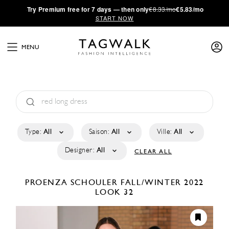
·
Try
Premium
free for 7 days — then only
€8.33/mo
€5.83/mo
START NOW
MENU
Type:
All
Saison:
All
Ville:
All
Designer:
All
CLEAR ALL
PROENZA SCHOULER
FALL/WINTER 2022
LOOK 32