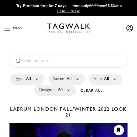
·
Try
Premium
free for 7 days — then only
€8.33/mo
€5.83/mo
START NOW
MENU
Type:
All
Saison:
All
Ville:
All
Designer:
All
CLEAR ALL
LABRUM LONDON
FALL/WINTER 2022
LOOK
21