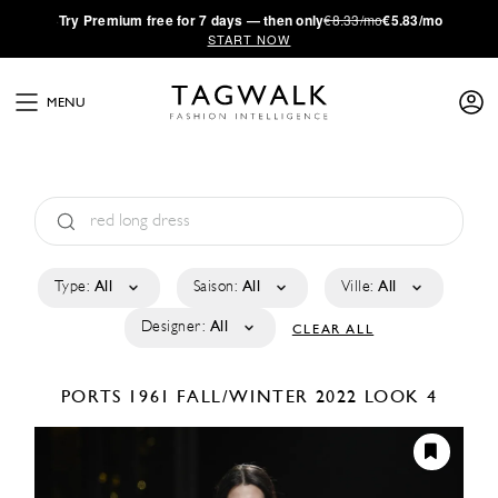
·
Try
Premium
free for 7 days — then only
€8.33/mo
€5.83/mo
START NOW
MENU
Type:
All
Saison:
All
Ville:
All
Designer:
All
CLEAR ALL
PORTS 1961
FALL/WINTER 2022
LOOK 4