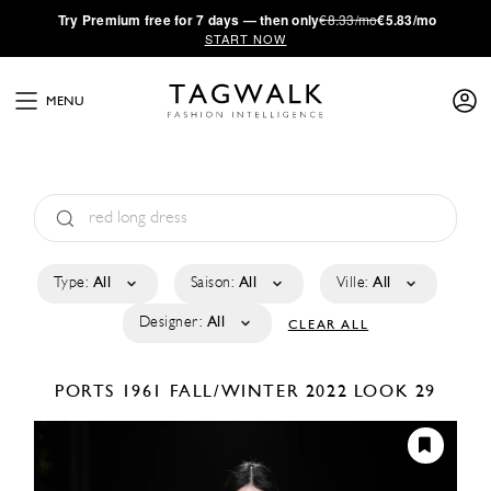
·
Try
Premium
free for 7 days — then only
€8.33/mo
€5.83/mo
START NOW
MENU
Type:
All
Saison:
All
Ville:
All
Designer:
All
CLEAR ALL
PORTS 1961
FALL/WINTER 2022
LOOK 29