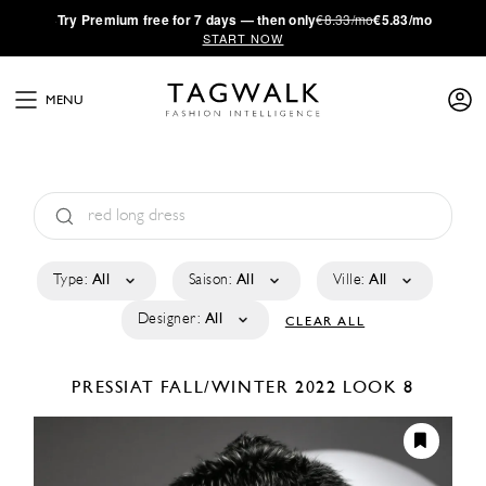
·
Try
Premium
free for 7 days — then only
€8.33/mo
€5.83/mo
START NOW
MENU
Type:
All
Saison:
All
Ville:
All
Designer:
All
CLEAR ALL
PRESSIAT
FALL/WINTER 2022
LOOK 8