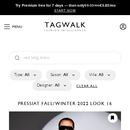
·
Try
Premium
free for 7 days — then only
€8.33/mo
€5.83/mo
START NOW
MENU
Type:
All
Saison:
All
Ville:
All
Designer:
All
CLEAR ALL
PRESSIAT
FALL/WINTER 2022
LOOK 16