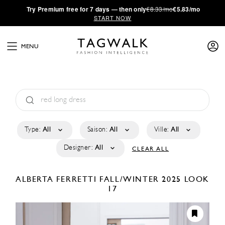
·
Try
Premium
free for 7 days — then only
€8.33/mo
€5.83/mo
START NOW
MENU
Type:
All
Saison:
All
Ville:
All
Designer:
All
CLEAR ALL
ALBERTA FERRETTI
FALL/WINTER 2025
LOOK
17