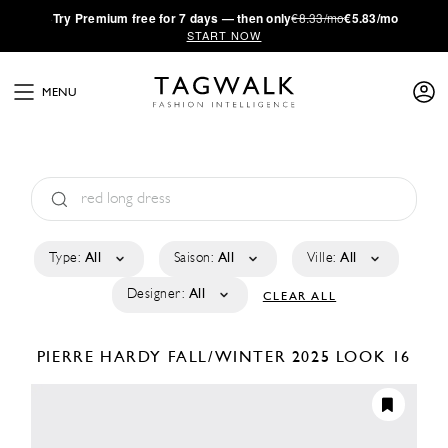
·
Try
Premium
free for 7 days — then only
€8.33/mo
€5.83/mo
START NOW
MENU
Type:
All
Saison:
All
Ville:
All
Designer:
All
CLEAR ALL
PIERRE HARDY
FALL/WINTER 2025
LOOK 16