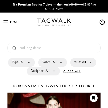
·
Try
Premium
free for 7 days — then only
€8.33/mo
€5.83/mo
START NOW
MENU
Type:
All
Saison:
All
Ville:
All
Designer:
All
CLEAR ALL
ROKSANDA
FALL/WINTER 2017
LOOK 1