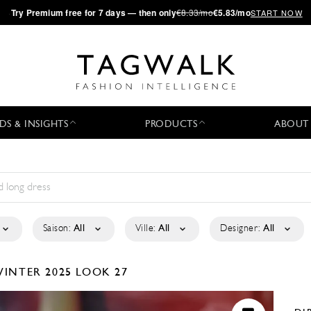
·
Try
Premium
free for 7 days — then only
€8.33/mo
€5.83/mo
START NOW
DS & INSIGHTS
PRODUCTS
ABOUT
Saison:
All
Ville:
All
Designer:
All
WINTER 2025
LOOK 27