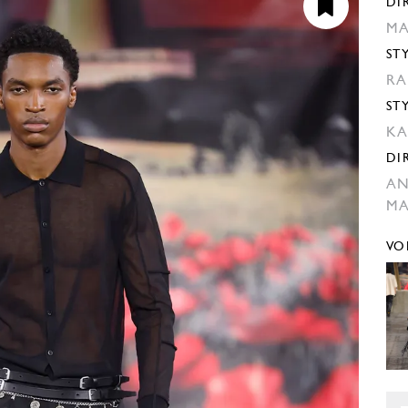
DI
MA
ST
RA
ST
KA
DI
AN
MA
VO