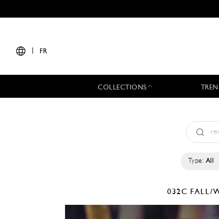
|
FR
COLLECTIONS
TREN
Type:
All
032C
FALL/