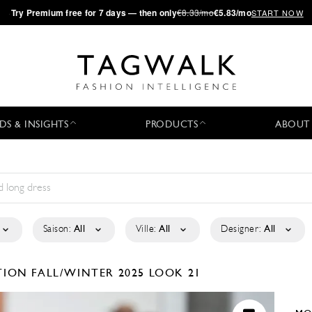
·
Try
Premium
free for 7 days — then only
€8.33/mo
€5.83/mo
START NOW
DS & INSIGHTS
PRODUCTS
ABOUT
Saison:
All
Ville:
All
Designer:
All
CTION
FALL/WINTER 2025
LOOK 21