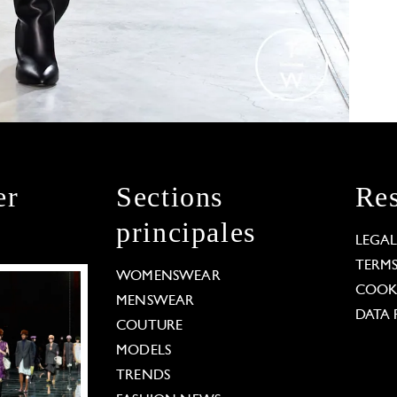
er
Sections
Res
principales
LEGA
TERM
WOMENSWEAR
COOKI
MENSWEAR
DATA 
COUTURE
MODELS
TRENDS