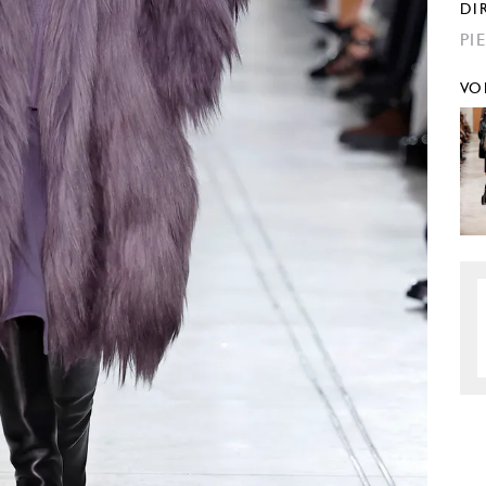
DI
PI
VO