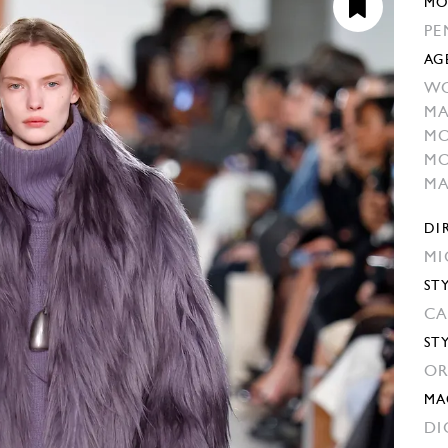
MO
PE
AG
WO
MA
MO
MO
M
DI
MI
ST
CA
ST
OR
MA
DI