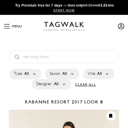
·
Try
Premium
free for 7 days — then only
€8.33/mo
€5.83/mo
START NOW
MENU
Type:
All
Saison:
All
Ville:
All
Designer:
All
CLEAR ALL
RABANNE
RESORT 2017
LOOK 8