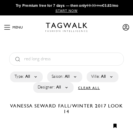
·
Try
Premium
free for 7 days — then only
€8.33/mo
€5.83/mo
START NOW
MENU
Type:
All
Saison:
All
Ville:
All
Designer:
All
CLEAR ALL
VANESSA SEWARD
FALL/WINTER 2017
LOOK
14