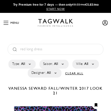
·
Try
Premium
free for 7 days — then only
€8.33/mo
€5.83/mo
START NOW
MENU
Type:
All
Saison:
All
Ville:
All
Designer:
All
CLEAR ALL
VANESSA SEWARD
FALL/WINTER 2017
LOOK
21