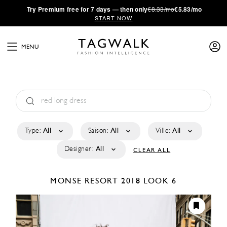
·
Try
Premium
free for 7 days — then only
€8.33/mo
€5.83/mo
START NOW
MENU
Type:
All
Saison:
All
Ville:
All
Designer:
All
CLEAR ALL
MONSE
RESORT 2018
LOOK 6