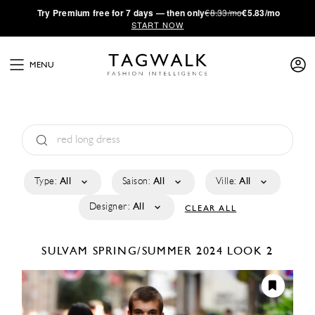
·
Try
Premium
free for 7 days — then only
€8.33/mo
€5.83/mo
START NOW
MENU
Type:
All
Saison:
All
Ville:
All
Designer:
All
CLEAR ALL
SULVAM
SPRING/SUMMER 2024
LOOK 2