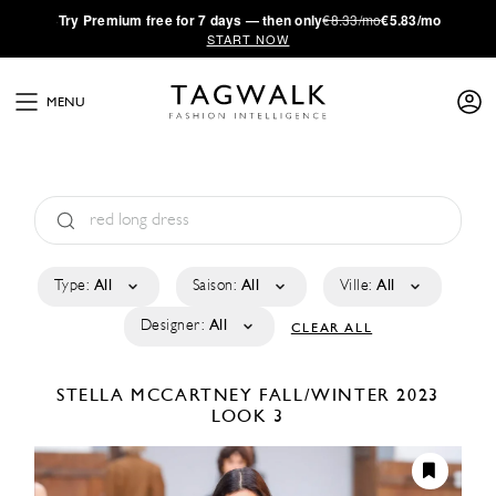
·
Try
Premium
free for 7 days — then only
€8.33/mo
€5.83/mo
START NOW
MENU
Type:
All
Saison:
All
Ville:
All
Designer:
All
CLEAR ALL
STELLA MCCARTNEY
FALL/WINTER 2023
LOOK 3