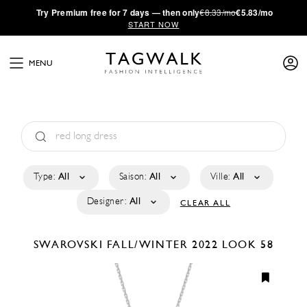
·
Try
Premium
free for 7 days — then only
€8.33/mo
€5.83/mo
START NOW
MENU
Type:
All
Saison:
All
Ville:
All
Designer:
All
CLEAR ALL
SWAROVSKI
FALL/WINTER 2022
LOOK 58