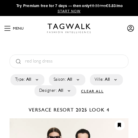
·
Try
Premium
free for 7 days — then only
€8.33/mo
€5.83/mo
START NOW
MENU
Type:
All
Saison:
All
Ville:
All
Designer:
All
CLEAR ALL
VERSACE
RESORT 2025
LOOK 4