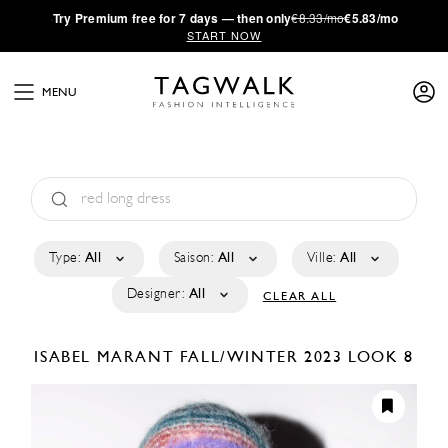
·
Try
Premium
free for 7 days — then only
€8.33/mo
€5.83/mo
START NOW
MENU
Type:
All
Saison:
All
Ville:
All
Designer:
All
CLEAR ALL
ISABEL MARANT
FALL/WINTER 2023
LOOK 8