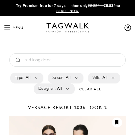
·
Try
Premium
free for 7 days — then only
€8.33/mo
€5.83/mo
START NOW
MENU
Type:
All
Saison:
All
Ville:
All
Designer:
All
CLEAR ALL
VERSACE
RESORT 2025
LOOK 2