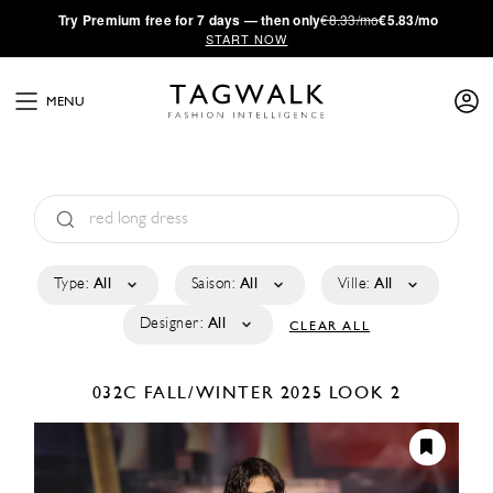
·
Try
Premium
free for 7 days — then only
€8.33/mo
€5.83/mo
START NOW
MENU
Type:
All
Saison:
All
Ville:
All
Designer:
All
CLEAR ALL
032C
FALL/WINTER 2025
LOOK 2