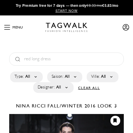
·
Try
Premium
free for 7 days — then only
€8.33/mo
€5.83/mo
START NOW
MENU
Type:
All
Saison:
All
Ville:
All
Designer:
All
CLEAR ALL
NINA RICCI
FALL/WINTER 2016
LOOK 3