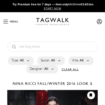
·
Try
Premium
free for 7 days — then only
€8.33/mo
€5.83/mo
START NOW
MENU
Type:
All
Saison:
All
Ville:
All
Designer:
All
CLEAR ALL
NINA RICCI
FALL/WINTER 2016
LOOK 5