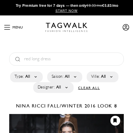
·
Try
Premium
free for 7 days — then only
€8.33/mo
€5.83/mo
START NOW
MENU
Type:
All
Saison:
All
Ville:
All
Designer:
All
CLEAR ALL
NINA RICCI
FALL/WINTER 2016
LOOK 8