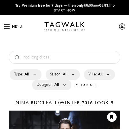
·
Try
Premium
free for 7 days — then only
€8.33/mo
€5.83/mo
START NOW
MENU
Type:
All
Saison:
All
Ville:
All
Designer:
All
CLEAR ALL
NINA RICCI
FALL/WINTER 2016
LOOK 9