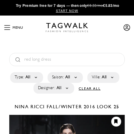
·
Try
Premium
free for 7 days — then only
€8.33/mo
€5.83/mo
START NOW
MENU
Type:
All
Saison:
All
Ville:
All
Designer:
All
CLEAR ALL
NINA RICCI
FALL/WINTER 2016
LOOK 25