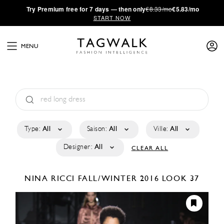
·
Try
Premium
free for 7 days — then only
€8.33/mo
€5.83/mo
START NOW
MENU
Type:
All
Saison:
All
Ville:
All
Designer:
All
CLEAR ALL
NINA RICCI
FALL/WINTER 2016
LOOK 37