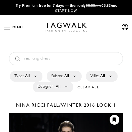
·
Try
Premium
free for 7 days — then only
€8.33/mo
€5.83/mo
START NOW
MENU
Type:
All
Saison:
All
Ville:
All
Designer:
All
CLEAR ALL
NINA RICCI
FALL/WINTER 2016
LOOK 1