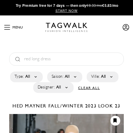
·
Try
Premium
free for 7 days — then only
€8.33/mo
€5.83/mo
START NOW
MENU
Type:
All
Saison:
All
Ville:
All
Designer:
All
CLEAR ALL
HED MAYNER
FALL/WINTER 2023
LOOK 23