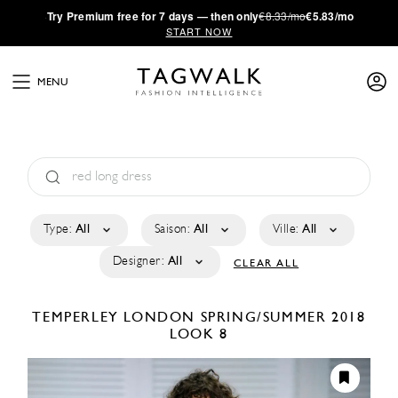
·
Try
Premium
free for 7 days — then only
€8.33/mo
€5.83/mo
START NOW
MENU
Type:
All
Saison:
All
Ville:
All
Designer:
All
CLEAR ALL
TEMPERLEY LONDON
SPRING/SUMMER 2018
LOOK 8