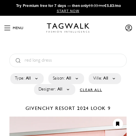
·
Try
Premium
free for 7 days — then only
€8.33/mo
€5.83/mo
START NOW
MENU
Type:
All
Saison:
All
Ville:
All
Designer:
All
CLEAR ALL
GIVENCHY
RESORT 2024
LOOK 9