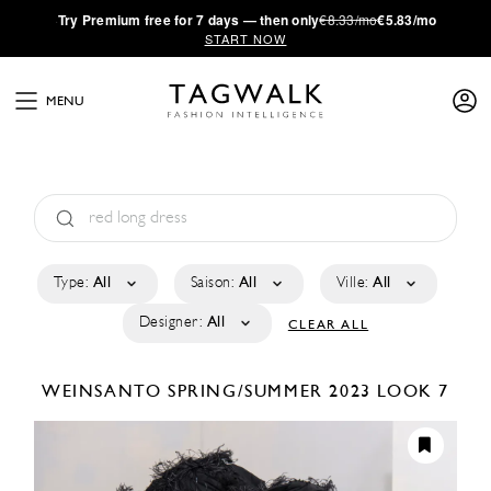
·
Try
Premium
free for 7 days — then only
€8.33/mo
€5.83/mo
START NOW
MENU
Type:
All
Saison:
All
Ville:
All
Designer:
All
CLEAR ALL
WEINSANTO
SPRING/SUMMER 2023
LOOK 7