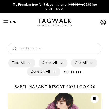
·
Try
Premium
free for 7 days — then only
€8.33/mo
€5.83/mo
START NOW
MENU
Type:
All
Saison:
All
Ville:
All
Designer:
All
CLEAR ALL
ISABEL MARANT
RESORT 2023
LOOK 20