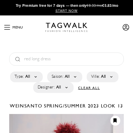
·
Try
Premium
free for 7 days — then only
€8.33/mo
€5.83/mo
START NOW
MENU
Type:
All
Saison:
All
Ville:
All
Designer:
All
CLEAR ALL
WEINSANTO
SPRING/SUMMER 2023
LOOK 13