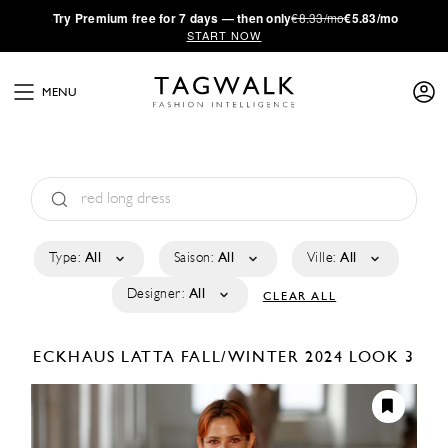
·
Try
Premium
free for 7 days — then only
€8.33/mo
€5.83/mo
START NOW
MENU
Type:
All
Saison:
All
Ville:
All
Designer:
All
CLEAR ALL
ECKHAUS LATTA
FALL/WINTER 2024
LOOK 3