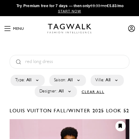
·
Try
Premium
free for 7 days — then only
€8.33/mo
€5.83/mo
START NOW
MENU
Type:
All
Saison:
All
Ville:
All
Designer:
All
CLEAR ALL
LOUIS VUITTON
FALL/WINTER 2025
LOOK 52