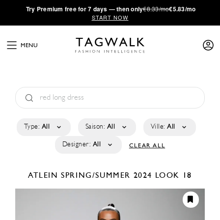
·
Try
Premium
free for 7 days — then only
€8.33/mo
€5.83/mo
START NOW
MENU
Type:
All
Saison:
All
Ville:
All
Designer:
All
CLEAR ALL
ATLEIN
SPRING/SUMMER 2024
LOOK 18