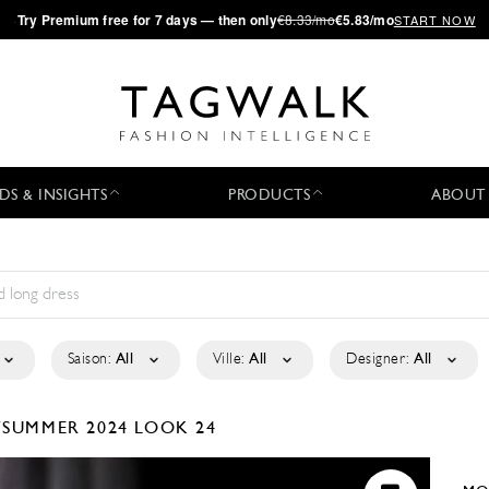
·
Try
Premium
free for 7 days — then only
€8.33/mo
€5.83/mo
START NOW
DS & INSIGHTS
PRODUCTS
ABOUT
Saison:
All
Ville:
All
Designer:
All
/SUMMER 2024
LOOK 24