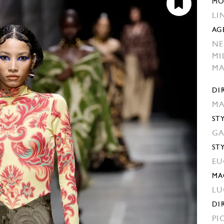
MO
LI
AG
NE
MI
M
DI
MA
ST
GA
ST
EU
MA
LU
DI
PI