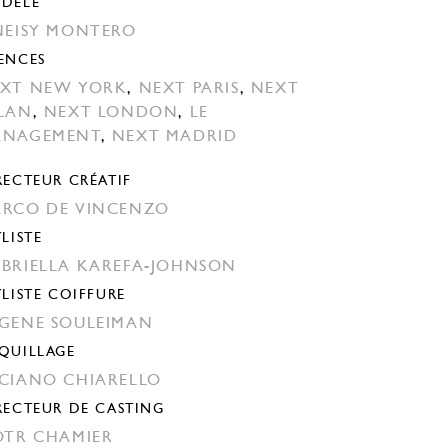
DÈLE
NEISY MONTERO
ENCES
XT NEW YORK
,
NEXT PARIS
,
NEXT
LAN
,
NEXT LONDON
,
LE
ANAGEMENT
,
NEXT MADRID
RECTEUR CRÉATIF
RCO DE VINCENZO
YLISTE
BRIELLA KAREFA-JOHNSON
YLISTE COIFFURE
GENE SOULEIMAN
QUILLAGE
CIANO CHIARELLO
RECTEUR DE CASTING
OTR CHAMIER