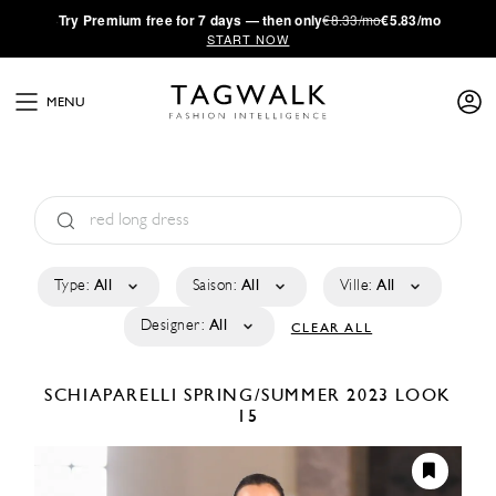
·
Try
Premium
free for 7 days — then only
€8.33/mo
€5.83/mo
START NOW
MENU
Type:
All
Saison:
All
Ville:
All
Designer:
All
CLEAR ALL
SCHIAPARELLI
SPRING/SUMMER 2023
LOOK
15