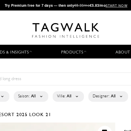
·
Try
Premium
free for 7 days — then only
€8.33/mo
€5.83/mo
START NOW
DS & INSIGHTS
PRODUCTS
ABOUT
Saison:
All
Ville:
All
Designer:
All
ESORT 2025
LOOK 21