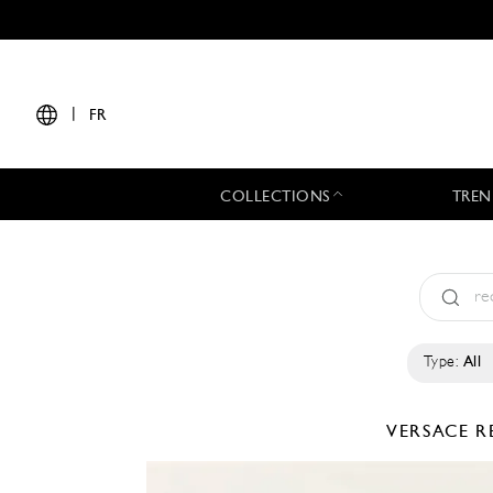
|
FR
COLLECTIONS
TREN
Type:
All
VERSACE
R