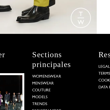
er
Sections
Res
principales
LEGA
TERM
WOMENSWEAR
COOKI
MENSWEAR
DATA 
COUTURE
MODELS
TRENDS