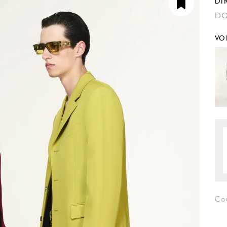
DI
DO
VO
Co